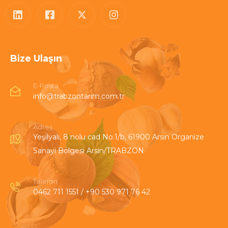
Bize Ulaşın
E-Posta
info@trabzontarim.com.tr
Adres
Yeşilyalı, 8 nolu cad No:1/b, 61900 Arsin Organize
Sanayi Bölgesi Arsin/TRABZON
Telefon
0462 711 1551 / +90 530 971 76 42